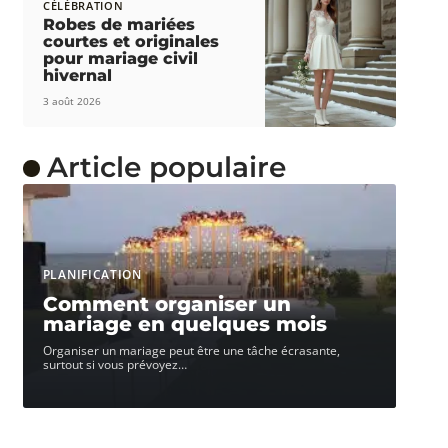
CÉLÉBRATION
Robes de mariées
courtes et originales
pour mariage civil
hivernal
3 août 2026
Article populaire
PLANIFICATION
Comment organiser un
mariage en quelques mois
Organiser un mariage peut être une tâche écrasante,
surtout si vous prévoyez
…