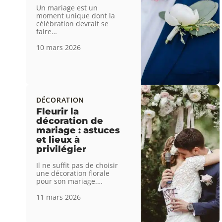
Un mariage est un
moment unique dont la
célébration devrait se
faire
…
10 mars 2026
DÉCORATION
Fleurir la
décoration de
mariage : astuces
et lieux à
privilégier
Il ne suffit pas de choisir
une décoration florale
pour son mariage.
…
11 mars 2026