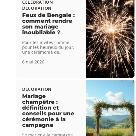
CÉLÉBRATION
DÉCORATION
Feux de Bengale :
comment rendre
son mariage
inoubliable ?
Pour les invités comme
pour les heureux du jour,
une cérémonie de
…
6 mai 2026
DÉCORATION
Mariage
champêtre :
définition et
conseils pour une
cérémonie à la
campagne
Se marier à la campagne