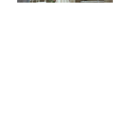
CÉLÉBRATION
Robes de mariées courtes et
originales pour mariage civil
hivernal
3 août 2026
Article populaire
PLANIFICATION
Comment organiser un
mariage en quelques
mois
Organiser un mariage peut être une tâche
écrasante, surtout si vous prévoyez
…