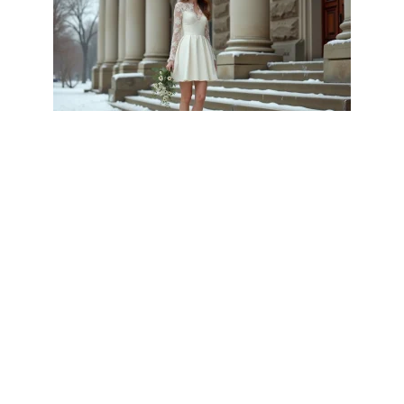
CÉLÉBRATION
Robes de mariées courtes et
originales pour mariage civil
hivernal
3 août 2026
Article populaire
PLANIFICATION
Comment organiser un
mariage en quelques