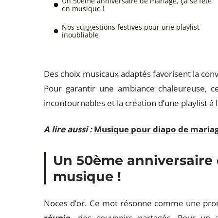
Un 50ème anniversaire de mariage, ça se fête
en musique !
Nos suggestions festives pour une playlist
inoubliable
Des choix musicaux adaptés favorisent la conviv
Pour garantir une ambiance chaleureuse, certa
incontournables et la création d’une playlist à 
A lire aussi :
Musique pour diapo de mariage
Un 50ème anniversaire 
musique !
Noces d’or. Ce mot résonne comme une prome
réunie
, des souvenirs partagés. Pour un 