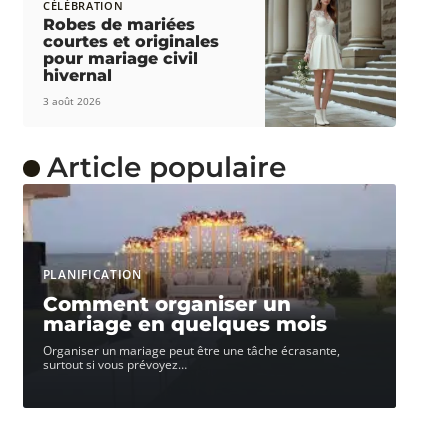
CÉLÉBRATION
Robes de mariées
courtes et originales
pour mariage civil
hivernal
3 août 2026
Article populaire
PLANIFICATION
Comment organiser un
mariage en quelques mois
Organiser un mariage peut être une tâche écrasante,
surtout si vous prévoyez
…