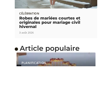
CÉLÉBRATION
Robes de mariées courtes et
originales pour mariage civil
hivernal
3 août 2026
Article populaire
PLANIFICATION
Comment organiser un
mariage en quelques
mois
Organiser un mariage peut être une tâche
écrasante, surtout si vous prévoyez
…