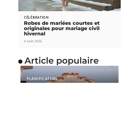
CÉLÉBRATION
Robes de mariées courtes et
originales pour mariage civil
hivernal
3 août 2026
Article populaire
PLANIFICATION
Comment organiser un
mariage en quelques
mois
Organiser un mariage peut être une tâche
écrasante, surtout si vous prévoyez
…