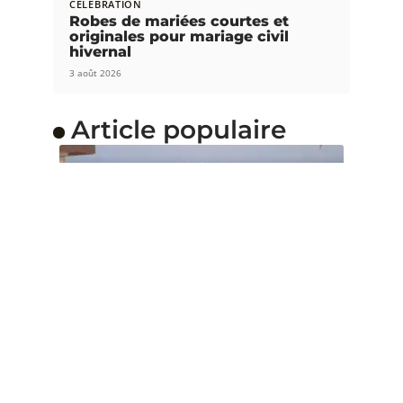
CÉLÉBRATION
Robes de mariées courtes et
originales pour mariage civil
hivernal
3 août 2026
Article populaire
PLANIFICATION
Comment organiser un
mariage en quelques
mois
Organiser un mariage peut être une tâche
écrasante, surtout si vous prévoyez
…
Contact
Mentions Légales
Sitemap