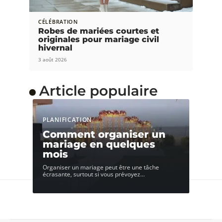
CÉLÉBRATION
Robes de mariées courtes et
originales pour mariage civil
hivernal
3 août 2026
Article populaire
PLANIFICATION
Comment organiser un
mariage en quelques
mois
Organiser un mariage peut être une tâche
écrasante, surtout si vous prévoyez
…