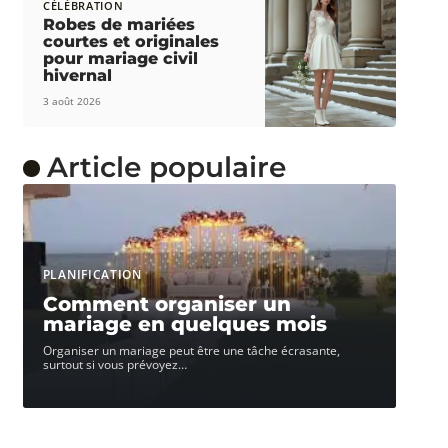
CÉLÉBRATION
Robes de mariées
courtes et originales
pour mariage civil
hivernal
3 août 2026
Article populaire
PLANIFICATION
Comment organiser un
mariage en quelques mois
Organiser un mariage peut être une tâche écrasante,
surtout si vous prévoyez
…